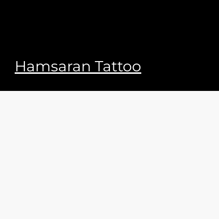
Hamsaran Tattoo