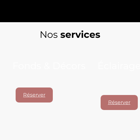
Nos
services
Fonds & Décors
Éclairag
Fonds papier multicouleurs
Spots LED (lumiè
pour vos tourna
Réserver
Réserver